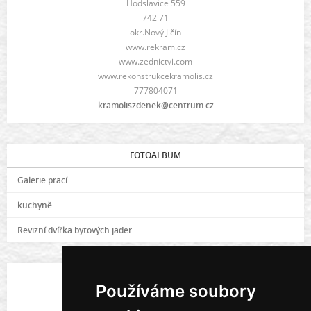
Hodslavice 559
742 71
okr.Nový Jičín
www.rekram.cz
www.zednictvi.com
www.rekonstrukcekramolis.cz
777804071
kramoliszdenek@centrum.cz
FOTOALBUM
Galerie prací
kuchyně
Revizní dvířka bytových jader
POSLEDNÍ FOTOGRAFIE
Používáme soubory