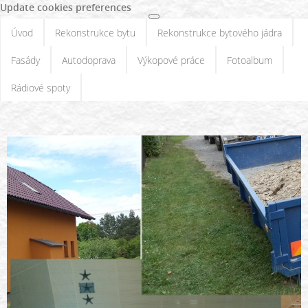
Update cookies preferences
Úvod
Rekonstrukce bytu
Rekonstrukce bytového jádra
Fasády
Autodoprava
Výkopové práce
Fotoalbum
Rádiové spoty