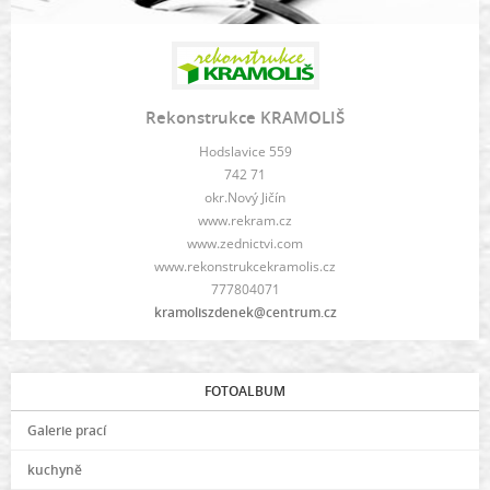
Rekonstrukce KRAMOLIŠ
Hodslavice 559
742 71
okr.Nový Jičín
www.rekram.cz
www.zednictvi.com
www.rekonstrukcekramolis.cz
777804071
kramoliszdenek@centrum.cz
FOTOALBUM
Galerie prací
kuchyně