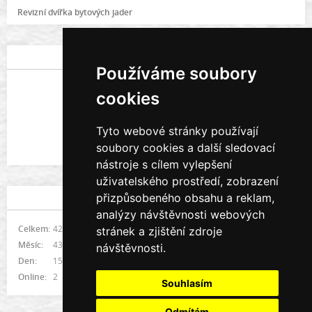
Revizní dvířka bytových jader
POSLEDNÍ FOTOGRAFIE
Používáme soubory
cookies
Tyto webové stránky používají
soubory cookies a další sledovací
Galerie prací
nástroje s cílem vylepšení
uživatelského prostředí, zobrazení
přizpůsobeného obsahu a reklam,
STATISTIKY
analýzy návštěvnosti webových
Celkem:
421612
stránek a zjištění zdroje
Měsíc:
4367
návštěvnosti.
Den:
155
Online:
2
Souhlasím
Odmítám