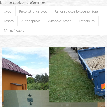
Update cookies preferences
Úvod
Rekonstrukce bytu
Rekonstrukce bytového jádra
Fasády
Autodoprava
Výkopové práce
Fotoalbum
Rádiové spoty