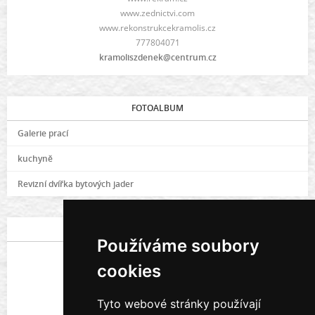
www.zednictvi.com
www.rekonstrukcekramolis.cz
777804071
kramoliszdenek@centrum.cz
FOTOALBUM
Galerie prací
kuchyně
Revizní dvířka bytových jader
POSLEDNÍ FOTOGRAFIE
Používáme soubory
cookies
Tyto webové stránky používají