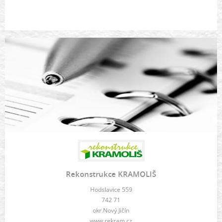
Rekonstrukce KRAMOLIŠ
Hodslavice 559
742 71
okr.Nový Jičín
www.rekram.cz