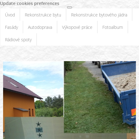
Update cookies preferences
Úvod
Rekonstrukce bytu
Rekonstrukce bytového jádra
Fasády
Autodoprava
Výkopové práce
Fotoalbum
Rádiové spoty