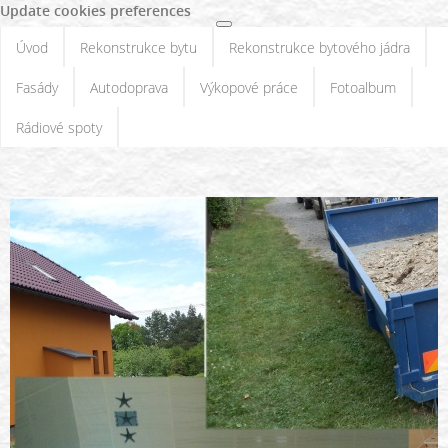
Update cookies preferences
Úvod
Rekonstrukce bytu
Rekonstrukce bytového jádra
Fasády
Autodoprava
Výkopové práce
Fotoalbum
Rádiové spoty