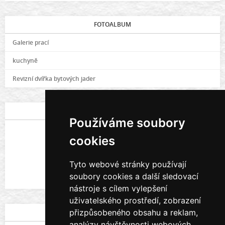
FOTOALBUM
Galerie prací
kuchyně
Revizní dvířka bytových jader
POSLEDNÍ FOTOGRAFIE
Používáme soubory
cookies
Tyto webové stránky používají
soubory cookies a další sledovací
Galerie prací
nástroje s cílem vylepšení
uživatelského prostředí, zobrazení
přizpůsobeného obsahu a reklam,
STATISTIKY
analýzy návštěvnosti webových