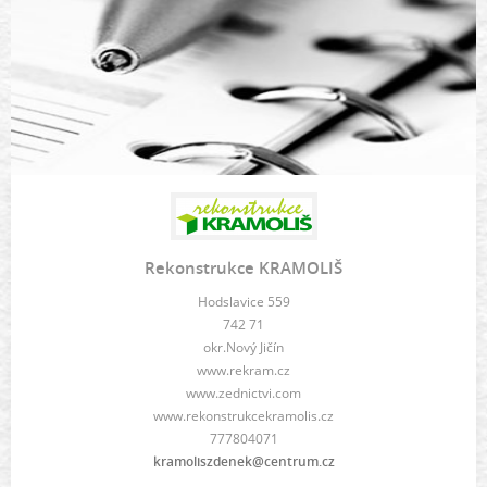
Rekonstrukce KRAMOLIŠ
Hodslavice 559
742 71
okr.Nový Jičín
www.rekram.cz
www.zednictvi.com
www.rekonstrukcekramolis.cz
777804071
kramoliszdenek@centrum.cz