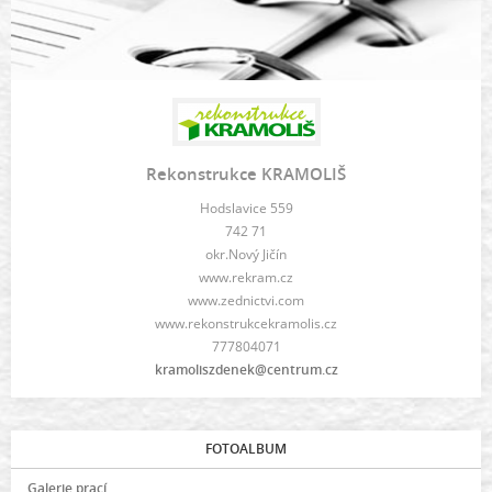
Rekonstrukce KRAMOLIŠ
Hodslavice 559
742 71
okr.Nový Jičín
www.rekram.cz
www.zednictvi.com
www.rekonstrukcekramolis.cz
777804071
kramoliszdenek@centrum.cz
FOTOALBUM
Galerie prací