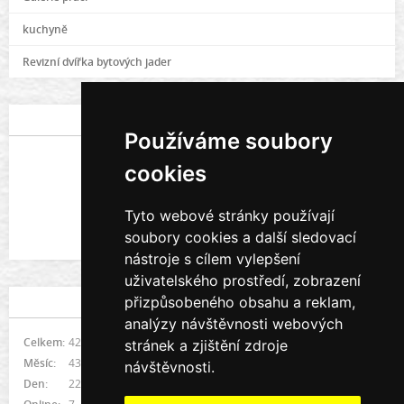
kuchyně
Revizní dvířka bytových jader
POSLEDNÍ FOTOGRAFIE
Používáme soubory
cookies
Tyto webové stránky používají
soubory cookies a další sledovací
Galerie prací
nástroje s cílem vylepšení
uživatelského prostředí, zobrazení
přizpůsobeného obsahu a reklam,
STATISTIKY
analýzy návštěvnosti webových
Celkem:
421807
stránek a zjištění zdroje
Měsíc:
4383
návštěvnosti.
Den:
226