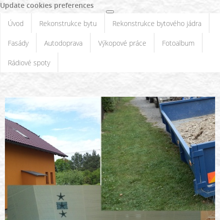
Update cookies preferences
Úvod
Rekonstrukce bytu
Rekonstrukce bytového jádra
Fasády
Autodoprava
Výkopové práce
Fotoalbum
Rádiové spoty