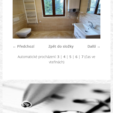
← Předchozí
Zpět do složky
Další →
Automatické procházení:
3
|
4
|
5
|
6
|
7
(čas ve
vteřinách)