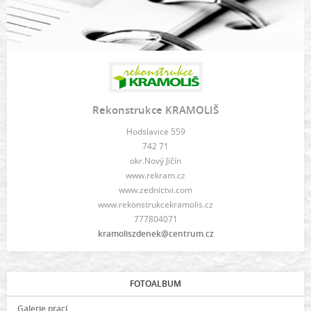
Rekonstrukce KRAMOLIŠ
Hodslavice 559
742 71
okr.Nový Jičín
www.rekram.cz
www.zednictvi.com
www.rekonstrukcekramolis.cz
777804071
kramoliszdenek@centrum.cz
FOTOALBUM
Galerie prací