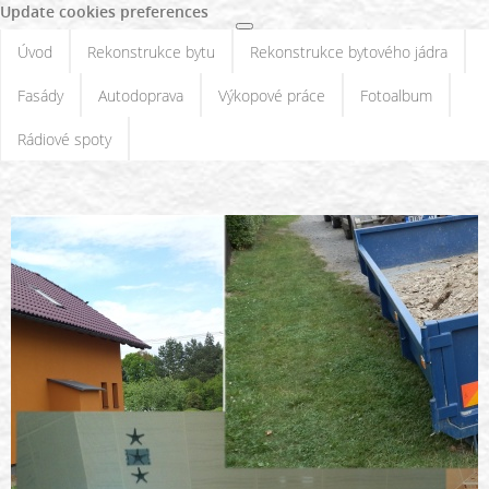
Update cookies preferences
Úvod
Rekonstrukce bytu
Rekonstrukce bytového jádra
Fasády
Autodoprava
Výkopové práce
Fotoalbum
Rádiové spoty