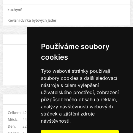
kuchyně
Revizní dvířka bytových jader
POSLEDNÍ FOTOGRAFIE
Používáme soubory
cookies
Tyto webové stránky používají
soubory cookies a další sledovací
Galerie prací
nástroje s cílem vylepšení
uživatelského prostředí, zobrazení
přizpůsobeného obsahu a reklam,
STATISTIKY
analýzy návštěvnosti webových
Celkem:
422095
stránek a zjištění zdroje
Měsíc:
4490
návštěvnosti.
Den:
225