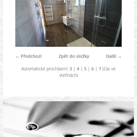
← Předchozí
Zpět do složky
Další →
Automatické procházení:
3
|
4
|
5
|
6
|
7
(čas ve
vteřinách)