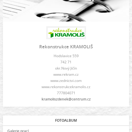
Rekonstrukce KRAMOLIŠ
Hodslavice 559
742 71
okr.Nový Jičín
www.rekram.cz
www.zednictvi.com
www.rekonstrukcekramolis.cz
777804071
kramoliszdenek@centrum.cz
FOTOALBUM
Galerie prací