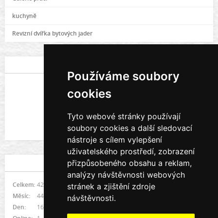
kuchyně
Revizní dvířka bytových jader
POSLEDNÍ FOTOGRAFIE
Používáme soubory
cookies
Tyto webové stránky používají
soubory cookies a další sledovací
Galerie prací
nástroje s cílem vylepšení
uživatelského prostředí, zobrazení
přizpůsobeného obsahu a reklam,
STATISTIKY
analýzy návštěvnosti webových
Celkem:
421591
stránek a zjištění zdroje
Měsíc:
4492
návštěvnosti.
Den:
165