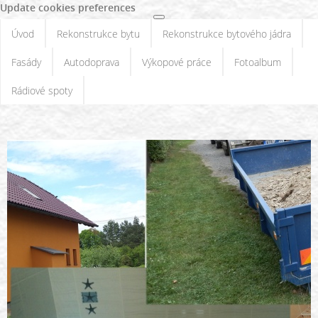
Update cookies preferences
Úvod
Rekonstrukce bytu
Rekonstrukce bytového jádra
Fasády
Autodoprava
Výkopové práce
Fotoalbum
Rádiové spoty