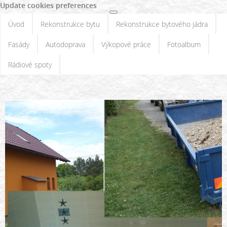
Update cookies preferences
Úvod
Rekonstrukce bytu
Rekonstrukce bytového jádra
Fasády
Autodoprava
Výkopové práce
Fotoalbum
Rádiové spoty