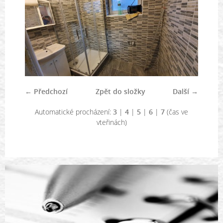
← Předchozí
Zpět do složky
Další →
Automatické procházení:
3
|
4
|
5
|
6
|
7
(čas ve
vteřinách)