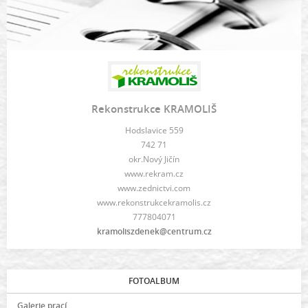
Rekonstrukce KRAMOLIŠ
Hodslavice 559
742 71
okr.Nový Jičín
www.rekram.cz
www.zednictvi.com
www.rekonstrukcekramolis.cz
777804071
kramoliszdenek@centrum.cz
FOTOALBUM
Galerie prací