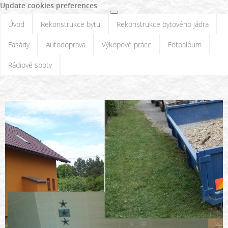
Update cookies preferences
Úvod
Rekonstrukce bytu
Rekonstrukce bytového jádra
Fasády
Autodoprava
Výkopové práce
Fotoalbum
Rádiové spoty