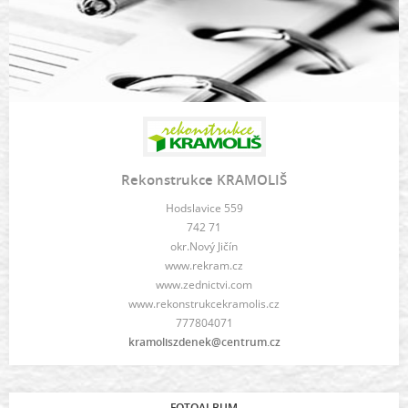
Rekonstrukce KRAMOLIŠ
Hodslavice 559
742 71
okr.Nový Jičín
www.rekram.cz
www.zednictvi.com
www.rekonstrukcekramolis.cz
777804071
kramoliszdenek@centrum.cz
FOTOALBUM