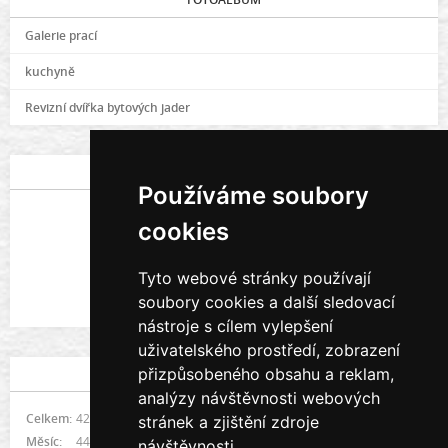
Galerie prací
kuchyně
Revizní dvířka bytových jader
POSLEDNÍ FOTOGRAFIE
Používáme soubory
cookies
Tyto webové stránky používají
soubory cookies a další sledovací
Galerie prací
nástroje s cílem vylepšení
uživatelského prostředí, zobrazení
přizpůsobeného obsahu a reklam,
STATISTIKY
analýzy návštěvnosti webových
Celkem:
421529
stránek a zjištění zdroje
Měsíc:
4491
návštěvnosti.