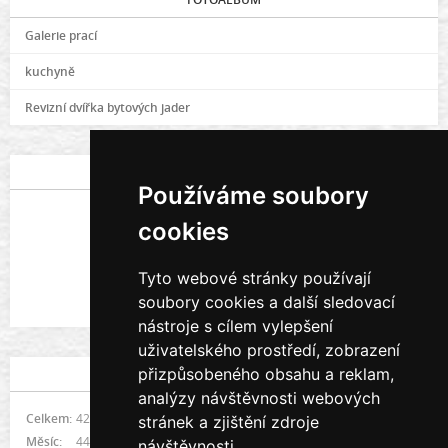
Galerie prací
kuchyně
Revizní dvířka bytových jader
POSLEDNÍ FOTOGRAFIE
Používáme soubory
cookies
Tyto webové stránky používají
soubory cookies a další sledovací
Galerie prací
nástroje s cílem vylepšení
uživatelského prostředí, zobrazení
přizpůsobeného obsahu a reklam,
STATISTIKY
analýzy návštěvnosti webových
Celkem:
421990
stránek a zjištění zdroje
Měsíc:
4478
návštěvnosti.