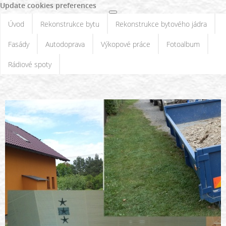
Update cookies preferences
Úvod
Rekonstrukce bytu
Rekonstrukce bytového jádra
Fasády
Autodoprava
Výkopové práce
Fotoalbum
Rádiové spoty