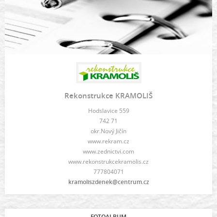
Rekonstrukce KRAMOLIŠ
Hodslavice 559
742 71
okr.Nový Jičín
www.rekram.cz
www.zednictvi.com
www.rekonstrukcekramolis.cz
777804071
kramoliszdenek@centrum.cz
FOTOALBUM