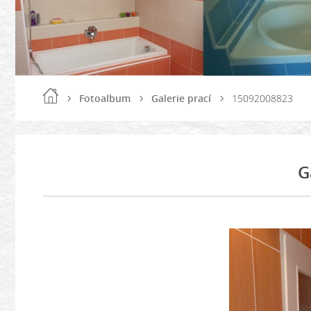
Fotoalbum
Galerie prací
15092008823
G