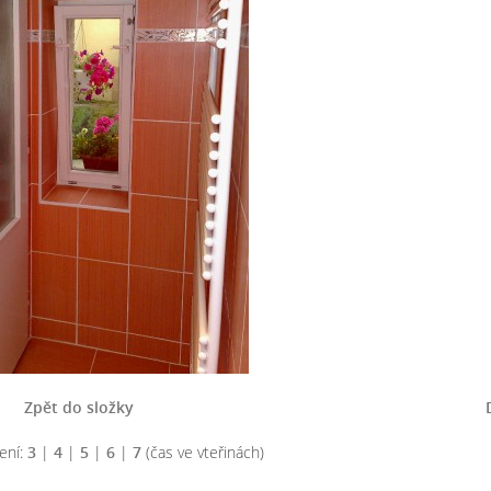
Zpět do složky
ení:
3
|
4
|
5
|
6
|
7
(čas ve vteřinách)