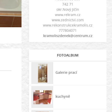
742 71
okr.Nový Jičín
www.rekram.cz
www.zednictvi.com
www.rekonstrukcekramolis.cz
777804071
kramoliszdenek@centrum.cz
FOTOALBUM
Galerie prací
kuchyně