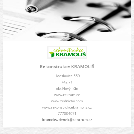
Rekonstrukce KRAMOLIŠ
Hodslavice 559
742 71
okr.Nový Jičín
www.rekram.cz
www.zednictvi.com
www.rekonstrukcekramolis.cz
777804071
kramoliszdenek@centrum.cz