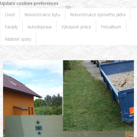
Update cookies preferences
Úvod
Rekonstrukce bytu
Rekonstrukce bytového jádra
Fasády
Autodoprava
Výkopové práce
Fotoalbum
Rádiové spoty