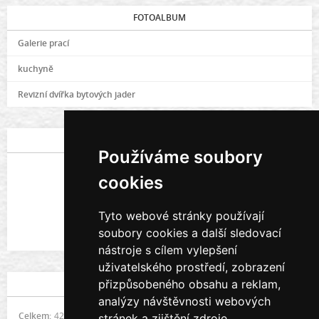
FOTOALBUM
Galerie prací
kuchyně
Revizní dvířka bytových jader
POSLEDNÍ FOTOGRAFIE
Používáme soubory
cookies
Tyto webové stránky používají
soubory cookies a další sledovací
Galerie prací
nástroje s cílem vylepšení
uživatelského prostředí, zobrazení
přizpůsobeného obsahu a reklam,
STATISTIKY
analýzy návštěvnosti webových
Celkem:
421504
stránek a zjištění zdroje