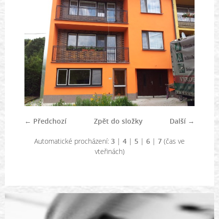
← Předchozí
Zpět do složky
Další →
Automatické procházení:
3
|
4
|
5
|
6
|
7
(čas ve
vteřinách)