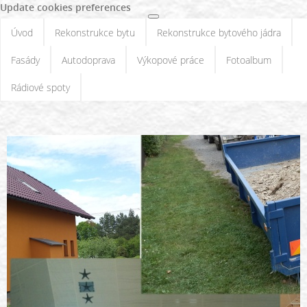
Update cookies preferences
Úvod
Rekonstrukce bytu
Rekonstrukce bytového jádra
Fasády
Autodoprava
Výkopové práce
Fotoalbum
Rádiové spoty