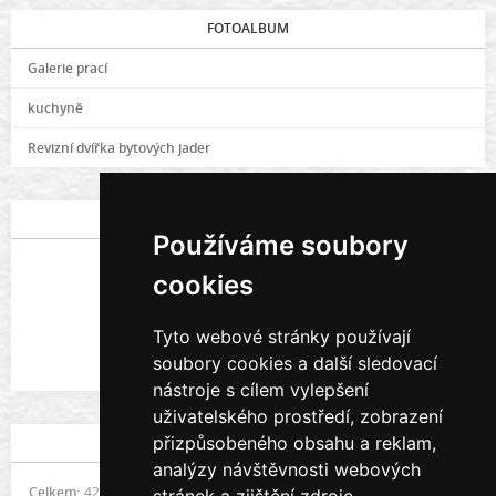
FOTOALBUM
Galerie prací
kuchyně
Revizní dvířka bytových jader
POSLEDNÍ FOTOGRAFIE
Používáme soubory
cookies
Tyto webové stránky používají
soubory cookies a další sledovací
Galerie prací
nástroje s cílem vylepšení
uživatelského prostředí, zobrazení
přizpůsobeného obsahu a reklam,
STATISTIKY
analýzy návštěvnosti webových
Celkem:
422114