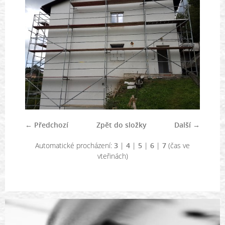
← Předchozí
Zpět do složky
Další →
Automatické procházení:
3
|
4
|
5
|
6
|
7
(čas ve
vteřinách)