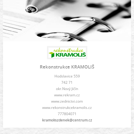
Rekonstrukce KRAMOLIŠ
Hodslavice 559
742 71
okr.Nový Jičín
www.rekram.cz
www.zednictvi.com
www.rekonstrukcekramolis.cz
777804071
kramoliszdenek@centrum.cz