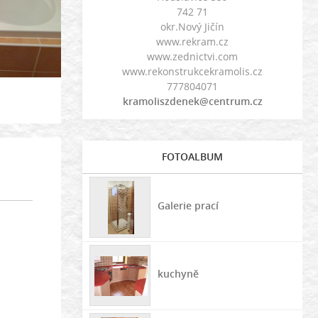
742 71
okr.Nový Jičín
www.rekram.cz
www.zednictvi.com
www.rekonstrukcekramolis.cz
777804071
kramoliszdenek@centrum.cz
FOTOALBUM
Galerie prací
kuchyně