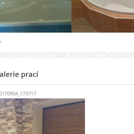
7
alerie prací
0170904_173717