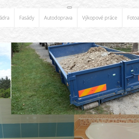
ádra
Fasády
Autodoprava
Výkopové práce
Foto