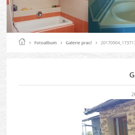
Fotoalbum
Galerie prací
20170904_17371
G
2