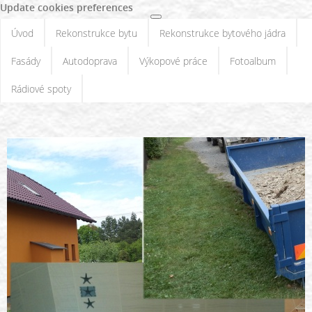
Update cookies preferences
Úvod
Rekonstrukce bytu
Rekonstrukce bytového jádra
Fasády
Autodoprava
Výkopové práce
Fotoalbum
Rádiové spoty