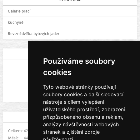
Galerie prací
kuchyně
Revizní dvířka bytových jader
POSLEDNÍ FOTOGRAFIE
Používáme soubory
cookies
Tyto webové stránky používají
soubory cookies a další sledovací
Galerie prací
nástroje s cílem vylepšení
uživatelského prostředí, zobrazení
přizpůsobeného obsahu a reklam,
STATISTIKY
analýzy návštěvnosti webových
Celkem:
421581
stránek a zjištění zdroje
Měsíc:
4485
návštěvnosti.