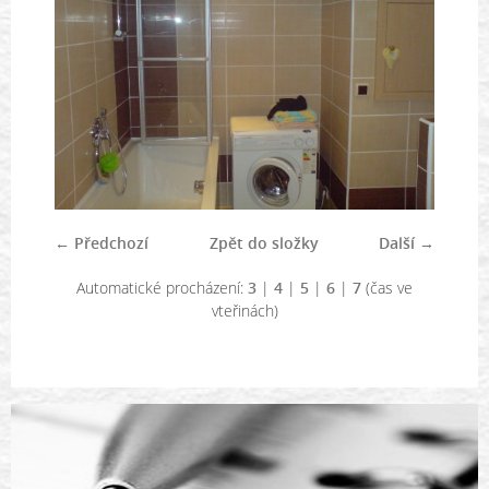
← Předchozí
Zpět do složky
Další →
Automatické procházení:
3
|
4
|
5
|
6
|
7
(čas ve
vteřinách)