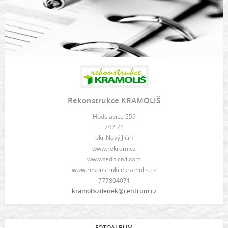
Rekonstrukce KRAMOLIŠ
Hodslavice 559
742 71
okr.Nový Jičín
www.rekram.cz
www.zednictvi.com
www.rekonstrukcekramolis.cz
777804071
kramoliszdenek@centrum.cz
FOTOALBUM