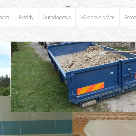
ádra
Fasády
Autodoprava
Výkopové práce
Foto