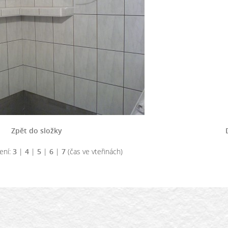
Zpět do složky
ení:
3
|
4
|
5
|
6
|
7
(čas ve vteřinách)