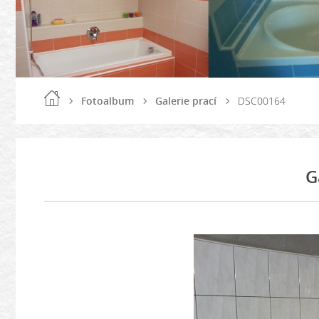
Fotoalbum
Galerie prací
DSC00164
G