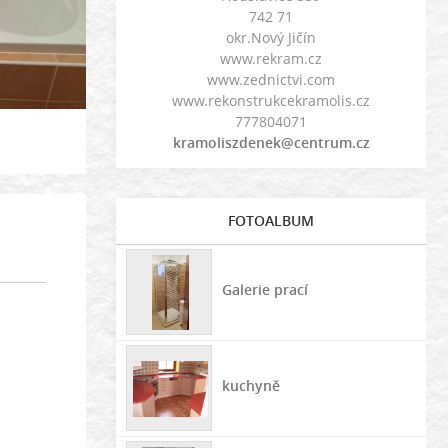
742 71
okr.Nový Jičín
www.rekram.cz
www.zednictvi.com
www.rekonstrukcekramolis.cz
777804071
kramoliszdenek@centrum.cz
FOTOALBUM
Galerie prací
kuchyně