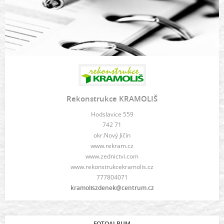
Rekonstrukce KRAMOLIŠ
Hodslavice 559
742 71
okr.Nový Jičín
www.rekram.cz
www.zednictvi.com
www.rekonstrukcekramolis.cz
777804071
kramoliszdenek@centrum.cz
FOTOALBUM