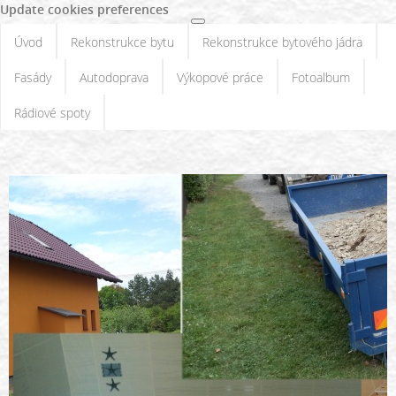
Update cookies preferences
Úvod
Rekonstrukce bytu
Rekonstrukce bytového jádra
Fasády
Autodoprava
Výkopové práce
Fotoalbum
Rádiové spoty