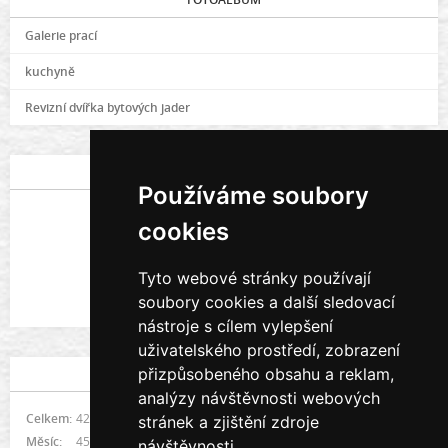
Galerie prací
kuchyně
Revizní dvířka bytových jader
POSLEDNÍ FOTOGRAFIE
Používáme soubory
cookies
Tyto webové stránky používají
soubory cookies a další sledovací
Galerie prací
nástroje s cílem vylepšení
uživatelského prostředí, zobrazení
přizpůsobeného obsahu a reklam,
STATISTIKY
analýzy návštěvnosti webových
Celkem:
422258
stránek a zjištění zdroje
Měsíc:
4514
návštěvnosti.