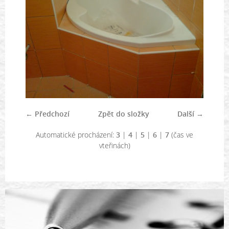
← Předchozí
Zpět do složky
Další →
Automatické procházení:
3
|
4
|
5
|
6
|
7
(čas ve
vteřinách)