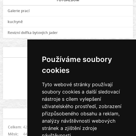
Galerie prací
kuchyně
Revizní dvířka bytových jader
POSLEDNÍ FOTOGRAFIE
Používáme soubory
cookies
Tyto webové stránky používají
soubory cookies a další sledovací
Galerie prací
nástroje s cílem vylepšení
uživatelského prostředí, zobrazení
přizpůsobeného obsahu a reklam,
STATISTIKY
analýzy návštěvnosti webových
Celkem:
422018
stránek a zjištění zdroje
Měsíc:
4472
návštěvnosti.