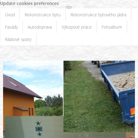
Update cookies preferences
Úvod
Rekonstrukce bytu
Rekonstrukce bytového jádra
Fasády
Autodoprava
Výkopové práce
Fotoalbum
Rádiové spoty