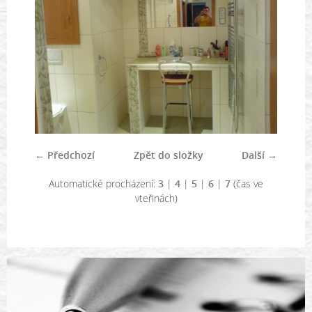
← Předchozí
Zpět do složky
Další →
Automatické procházení:
3
|
4
|
5
|
6
|
7
(čas ve
vteřinách)