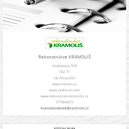
Rekonstrukce KRAMOLIŠ
Hodslavice 559
742 71
okr.Nový Jičín
www.rekram.cz
www.zednictvi.com
www.rekonstrukcekramolis.cz
777804071
kramoliszdenek@centrum.cz
FOTOALBUM