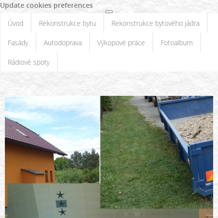
Update cookies preferences
Úvod
Rekonstrukce bytu
Rekonstrukce bytového jádra
Fasády
Autodoprava
Výkopové práce
Fotoalbum
Rádiové spoty