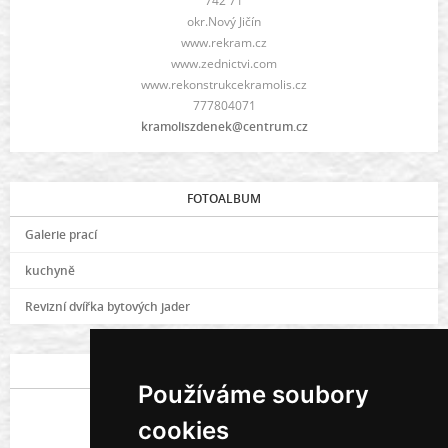
742 71
okr.Nový Jičín
www.rekram.cz
www.zednictvi.com
www.rekonstrukcekramolis.cz
777804071
kramoliszdenek@centrum.cz
FOTOALBUM
Galerie prací
kuchyně
Revizní dvířka bytových jader
POSLEDNÍ FOTOGRAFIE
Používáme soubory
cookies