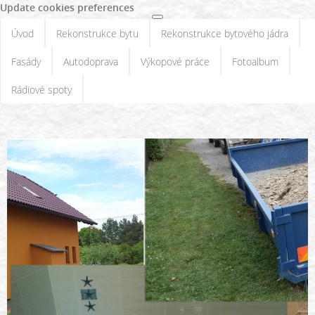
Update cookies preferences
Úvod
Rekonstrukce bytu
Rekonstrukce bytového jádra
Fasády
Autodoprava
Výkopové práce
Fotoalbum
Rádiové spoty