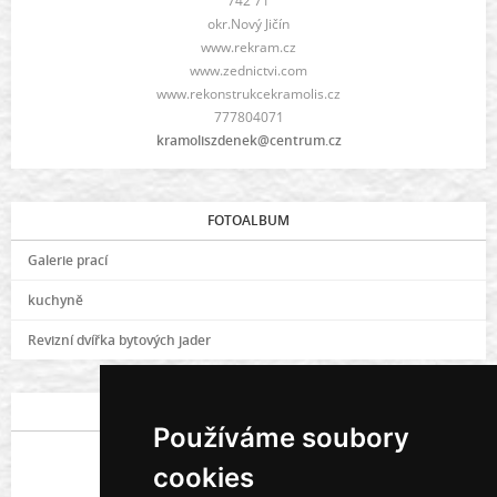
742 71
okr.Nový Jičín
www.rekram.cz
www.zednictvi.com
www.rekonstrukcekramolis.cz
777804071
kramoliszdenek@centrum.cz
FOTOALBUM
Galerie prací
kuchyně
Revizní dvířka bytových jader
POSLEDNÍ FOTOGRAFIE
Používáme soubory
cookies