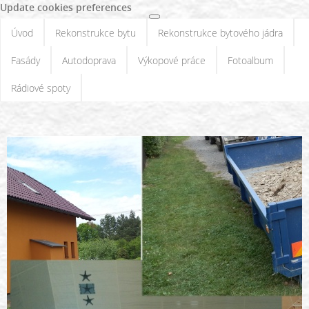
Update cookies preferences
Úvod
Rekonstrukce bytu
Rekonstrukce bytového jádra
Fasády
Autodoprava
Výkopové práce
Fotoalbum
Rádiové spoty