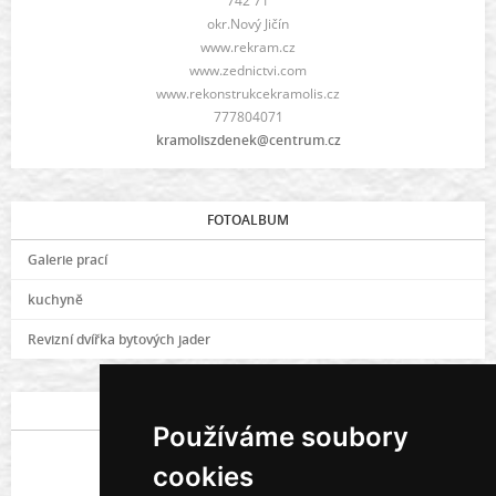
742 71
okr.Nový Jičín
www.rekram.cz
www.zednictvi.com
www.rekonstrukcekramolis.cz
777804071
kramoliszdenek@centrum.cz
FOTOALBUM
Galerie prací
kuchyně
Revizní dvířka bytových jader
POSLEDNÍ FOTOGRAFIE
Používáme soubory
cookies