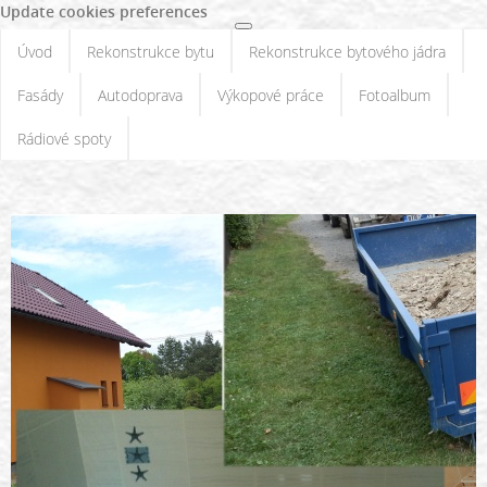
Update cookies preferences
Úvod
Rekonstrukce bytu
Rekonstrukce bytového jádra
Fasády
Autodoprava
Výkopové práce
Fotoalbum
Rádiové spoty