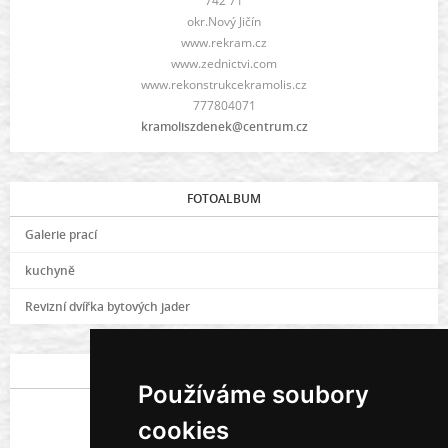
742 71
okr.Nový Jičín
www.rekram.cz
www.zednictvi.com
www.rekonstrukcekramolis.cz
777804071
kramoliszdenek@centrum.cz
FOTOALBUM
Galerie prací
kuchyně
Revizní dvířka bytových jader
POSLEDNÍ FOTOGRAFIE
Používáme soubory
cookies