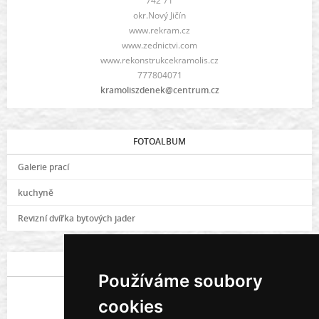
742 71
okr.Nový Jičín
www.rekram.cz
www.zednictvi.com
www.rekonstrukcekramolis.cz
777804071
kramoliszdenek@centrum.cz
FOTOALBUM
Galerie prací
kuchyně
Revizní dvířka bytových jader
POSLEDNÍ FOTOGRAFIE
Používáme soubory
cookies