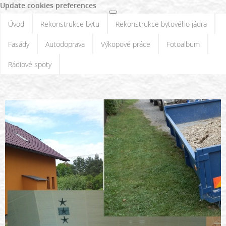
Update cookies preferences
Úvod
Rekonstrukce bytu
Rekonstrukce bytového jádra
Fasády
Autodoprava
Výkopové práce
Fotoalbum
Rádiové spoty