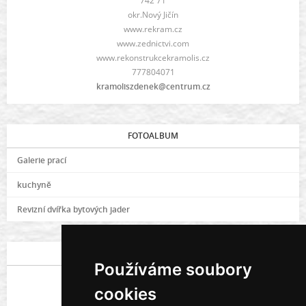
742 71
okr.Nový Jičín
www.rekram.cz
www.zednictvi.com
www.rekonstrukcekramolis.cz
777804071
kramoliszdenek@centrum.cz
FOTOALBUM
Galerie prací
kuchyně
Revizní dvířka bytových jader
POSLEDNÍ FOTOGRAFIE
Používáme soubory
cookies