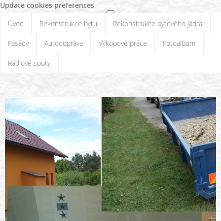
Update cookies preferences
Úvod
Rekonstrukce bytu
Rekonstrukce bytového jádra
Fasády
Autodoprava
Výkopové práce
Fotoalbum
Rádiové spoty