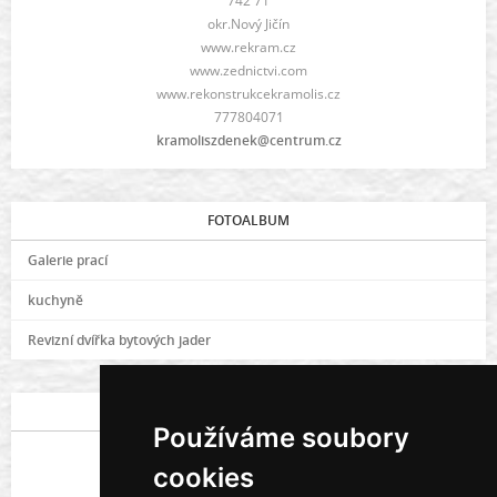
742 71
okr.Nový Jičín
www.rekram.cz
www.zednictvi.com
www.rekonstrukcekramolis.cz
777804071
kramoliszdenek@centrum.cz
FOTOALBUM
Galerie prací
kuchyně
Revizní dvířka bytových jader
POSLEDNÍ FOTOGRAFIE
Používáme soubory
cookies