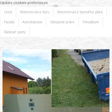
Update cookies preferences
Úvod
Rekonstrukce bytu
Rekonstrukce bytového jádra
Fasády
Autodoprava
Výkopové práce
Fotoalbum
Rádiové spoty