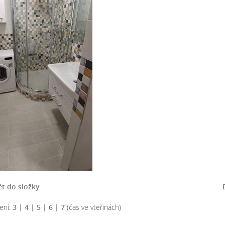
t do složky
ení:
3
|
4
|
5
|
6
|
7
(čas ve vteřinách)