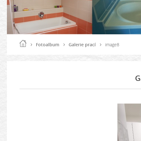
Fotoalbum
Galerie prací
image8
G