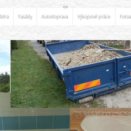
ádra
Fasády
Autodoprava
Výkopové práce
Foto