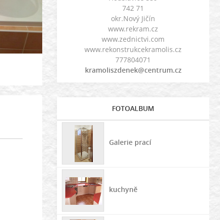
742 71
okr.Nový Jičín
www.rekram.cz
www.zednictvi.com
www.rekonstrukcekramolis.cz
777804071
kramoliszdenek@centrum.cz
FOTOALBUM
Galerie prací
kuchyně