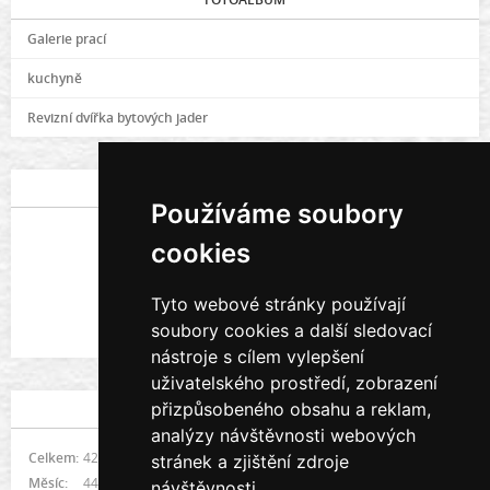
Galerie prací
kuchyně
Revizní dvířka bytových jader
POSLEDNÍ FOTOGRAFIE
Používáme soubory
cookies
Tyto webové stránky používají
soubory cookies a další sledovací
Galerie prací
nástroje s cílem vylepšení
uživatelského prostředí, zobrazení
přizpůsobeného obsahu a reklam,
STATISTIKY
analýzy návštěvnosti webových
Celkem:
422057
stránek a zjištění zdroje
Měsíc:
4482
návštěvnosti.