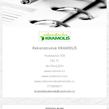
Rekonstrukce KRAMOLIŠ
Hodslavice 559
742 71
okr.Nový Jičín
www.rekram.cz
www.zednictvi.com
www.rekonstrukcekramolis.cz
777804071
kramoliszdenek@centrum.cz
FOTOALBUM