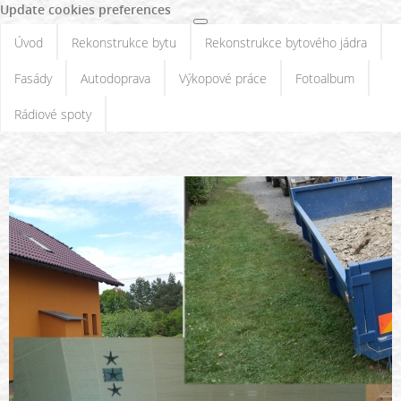
Update cookies preferences
Úvod
Rekonstrukce bytu
Rekonstrukce bytového jádra
Fasády
Autodoprava
Výkopové práce
Fotoalbum
Rádiové spoty