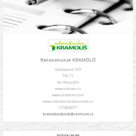
Rekonstrukce KRAMOLIŠ
Hodslavice 559
742 71
okr.Nový Jičín
www.rekram.cz
www.zednictvi.com
www.rekonstrukcekramolis.cz
777804071
kramoliszdenek@centrum.cz
FOTOALBUM