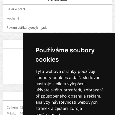
Galerie prací
kuchyně
Revizní dvířka bytových jader
POSLEDNÍ FOTOGRAFIE
Používáme soubory
cookies
Tyto webové stránky používají
soubory cookies a další sledovací
Galerie prací
nástroje s cílem vylepšení
uživatelského prostředí, zobrazení
přizpůsobeného obsahu a reklam,
STATISTIKY
analýzy návštěvnosti webových
Celkem:
421888
stránek a zjištění zdroje
Měsíc:
4438
návštěvnosti.