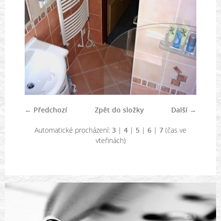
← Předchozí
Zpět do složky
Další →
Automatické procházení:
3
|
4
|
5
|
6
|
7
(čas ve
vteřinách)