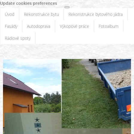
Update cookies preferences
Úvod
Rekonstrukce bytu
Rekonstrukce bytového jádra
Fasády
Autodoprava
Výkopové práce
Fotoalbum
Rádiové spoty