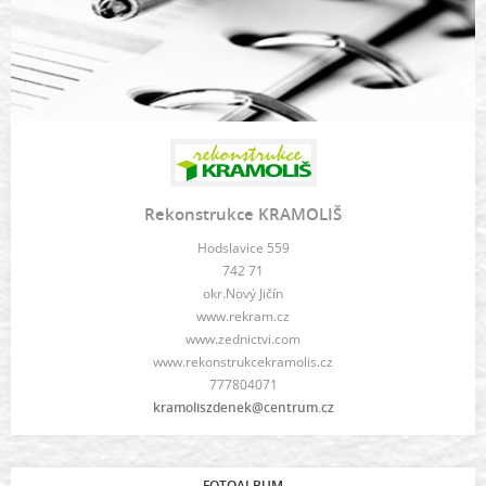
Rekonstrukce KRAMOLIŠ
Hodslavice 559
742 71
okr.Nový Jičín
www.rekram.cz
www.zednictvi.com
www.rekonstrukcekramolis.cz
777804071
kramoliszdenek@centrum.cz
FOTOALBUM