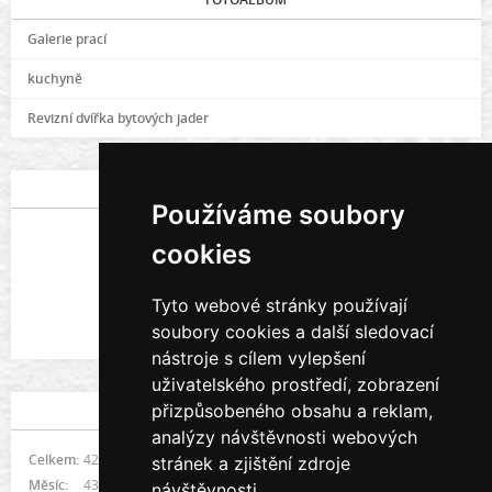
Galerie prací
kuchyně
Revizní dvířka bytových jader
POSLEDNÍ FOTOGRAFIE
Používáme soubory
cookies
Tyto webové stránky používají
soubory cookies a další sledovací
Galerie prací
nástroje s cílem vylepšení
uživatelského prostředí, zobrazení
přizpůsobeného obsahu a reklam,
STATISTIKY
analýzy návštěvnosti webových
Celkem:
421696
stránek a zjištění zdroje
Měsíc:
4308
návštěvnosti.