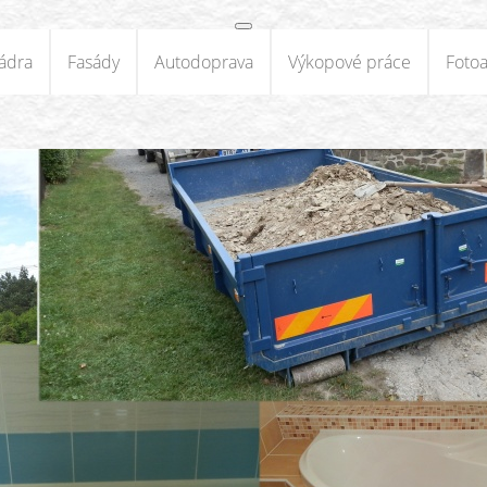
ádra
Fasády
Autodoprava
Výkopové práce
Foto