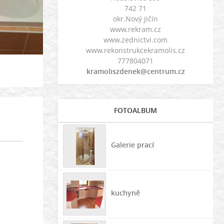
742 71
okr.Nový Jičín
www.rekram.cz
www.zednictvi.com
www.rekonstrukcekramolis.cz
777804071
kramoliszdenek@centrum.cz
FOTOALBUM
Galerie prací
kuchyně