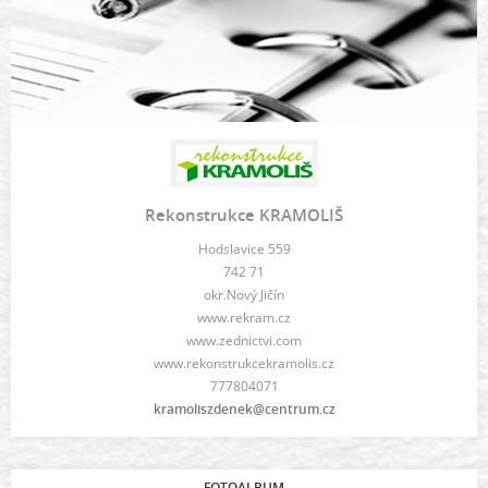
Rekonstrukce KRAMOLIŠ
Hodslavice 559
742 71
okr.Nový Jičín
www.rekram.cz
www.zednictvi.com
www.rekonstrukcekramolis.cz
777804071
kramoliszdenek@centrum.cz
FOTOALBUM