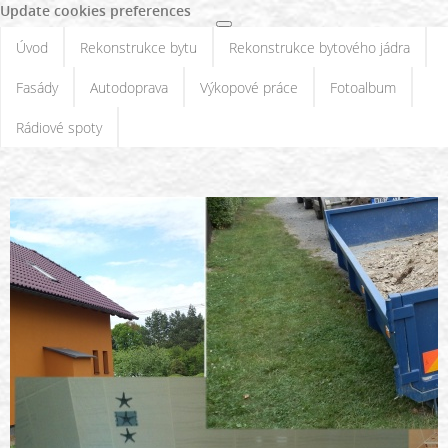
Update cookies preferences
Úvod
Rekonstrukce bytu
Rekonstrukce bytového jádra
Fasády
Autodoprava
Výkopové práce
Fotoalbum
Rádiové spoty