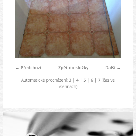
← Předchozí
Zpět do složky
Další →
Automatické procházení:
3
|
4
|
5
|
6
|
7
(čas ve
vteřinách)