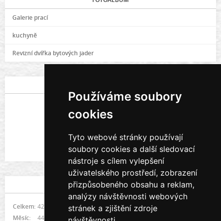
Galerie prací
kuchyně
Revizní dvířka bytových jader
POSLEDNÍ FOTOGRAFIE
Používáme soubory
cookies
Tyto webové stránky používají
soubory cookies a další sledovací
Galerie prací
nástroje s cílem vylepšení
uživatelského prostředí, zobrazení
přizpůsobeného obsahu a reklam,
STATISTIKY
analýzy návštěvnosti webových
Celkem:
421550
stránek a zjištění zdroje
Měsíc:
4492
návštěvnosti.